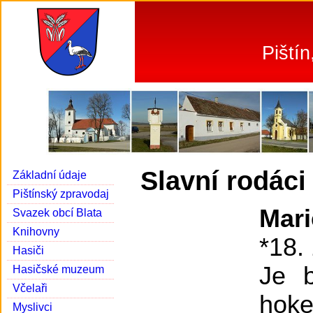
Piští
Slavní rodáci
Základní údaje
Pištínský zpravodaj
Mar
Svazek obcí Blata
Knihovny
*18.
Hasiči
Je b
Hasičské muzeum
Včelaři
hoke
Myslivci