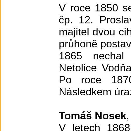
V roce 1850 se
čp. 12. Prosla
majitel dvou c
průhoně postav
1865 nechal 
Netolice Vodň
Po roce 1870
Následkem úra
Tomáš Nosek
V letech 1868