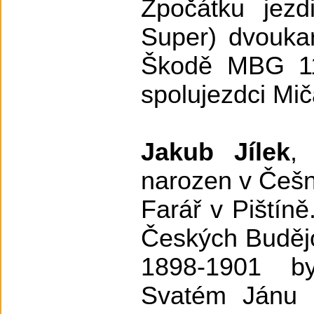
Zpočátku jez
Super) dvoukar
Škodě MBG 11
spolujezdci Mi
Jakub Jílek
,
narozen v Češn
Farář v Pištín
Českých Budějo
1898-1901 b
Svatém Jánu 