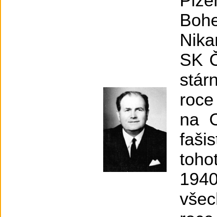
Plze
Boh
Nika
SK Č
stár
roce
na O
faši
toho
1940
všec