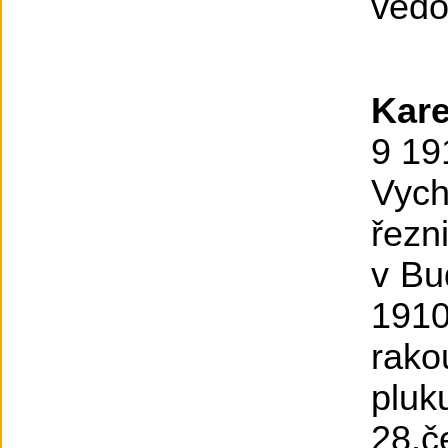
vedo
Kare
9 191
Vych
řezn
v Bu
191
rako
pluk
28.