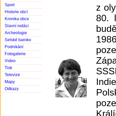
z ol
Sport
Historie obcí
80. 
Kronika obce
Slavní rodáci
bud
Archeologie
1986
Selské baroko
Podnikání
poz
Fotogalerie
Záp
Video
Tisk
SSS
Televize
Indi
Mapy
Odkazy
Pol
poz
Krá