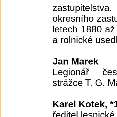
zastupitelstva
okresního zast
letech 1880 až
a rolnické used
Jan Marek
Legionář če
strážce T. G. M
Karel Kotek, *
ředitel lesnické