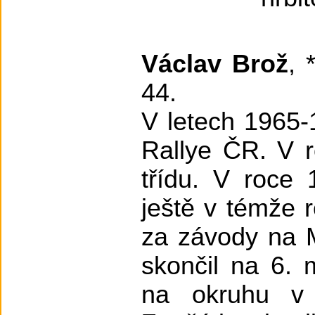
Václav Brož
, 
44.
V letech 1965-
Rallye ČR. V r
třídu. V roce 
ještě v témže r
za závody na M
skončil na 6. 
na okruhu v B