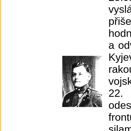
vysl
přiš
hodn
a od
Kyj
rak
vojs
22.
odes
fron
sila