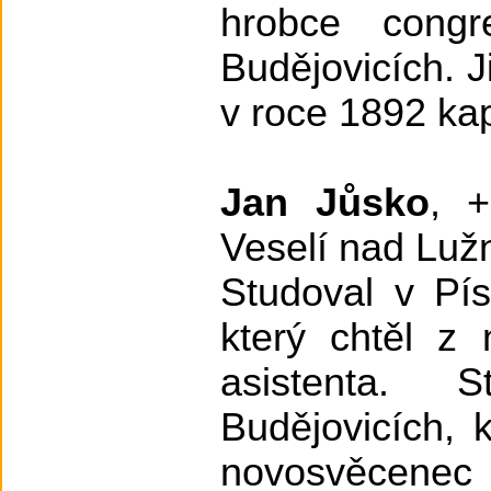
hrobce cong
Budějovicích. J
v roce 1892 kap
Jan Jůsko
, +
Veselí nad Lužn
Studoval v Pís
který chtěl z
asistenta. 
Budějovicích, 
novosvěcenec 