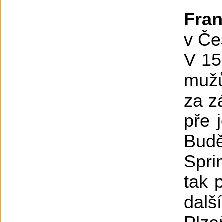
Fran
v Če
V 15
mužů
za z
pře 
Budě
Spri
tak 
dalš