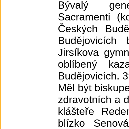
Bývalý gene
Sacramenti (ko
Českých Budě
Budějovicích
Jirsíkova gymn
oblíbený ka
Budějovicích. 3
Měl být biskup
zdravotních a d
klášteře Rede
blízko Senov