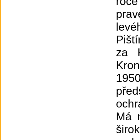
roc
prav
levé
Pišt
za 
Kron
1950
před
ochr
Má n
širo