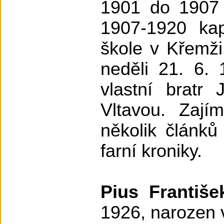
1901 do 1907
1907-1920 ka
škole v Křemži
neděli 21. 6.
vlastní bratr
Vltavou. Zají
několik článků 
farní kroniky.
Pius Františe
1926, narozen v