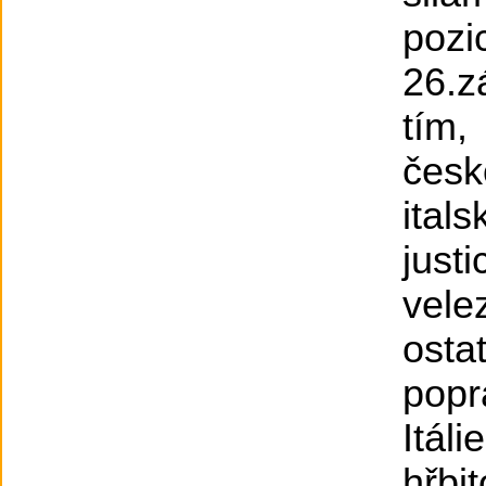
poz
26.z
tím
čes
ital
jus
vele
ost
popr
Itál
hřbit