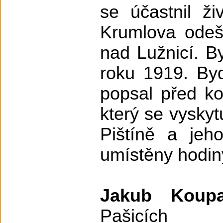
se účastnil ž
Krumlova odeš
nad Lužnicí. B
roku 1919. Byd
popsal před ko
který se vyskyt
Pištíně a jeh
umístěny hodin
Jakub Koupa
Pašicích