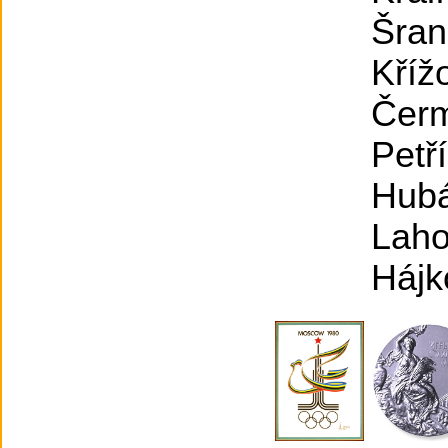
Šran
Kříž
Čerm
Pet
Hubá
Laho
Hájk