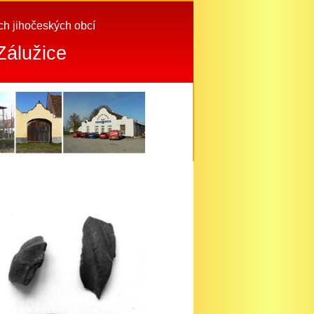
ách jihočeských obcí
Zálužice