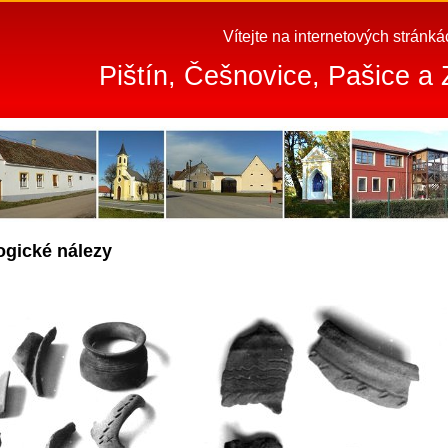
Vítejte na internetových stránk
Pištín, Češnovice, Pašice a 
ogické nálezy