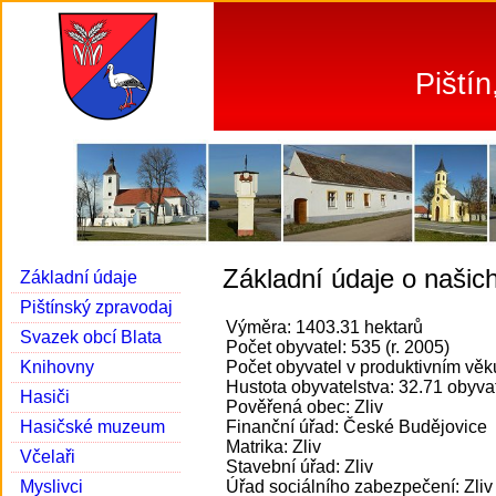
Piští
Základní údaje o našic
Základní údaje
Pištínský zpravodaj
Výměra: 1403.31 hektarů
Svazek obcí Blata
Počet obyvatel: 535 (r. 2005)
Knihovny
Počet obyvatel v produktivním věku
Hustota obyvatelstva: 32.71 obyvat
Hasiči
Pověřená obec: Zliv
Hasičské muzeum
Finanční úřad: České Budějovice
Matrika: Zliv
Včelaři
Stavební úřad: Zliv
Myslivci
Úřad sociálního zabezpečení: Zliv