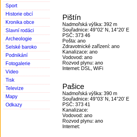
Sport
Historie obcí
Pištín
Kronika obce
Nadmořská výška: 392 m
Souřadnice: 49°02' N, 14°20' E
Slavní rodáci
PSČ: 373 46
Archeologie
Pošta: ano
Zdravotnické zařízení: ano
Selské baroko
Kanalizace: ano
Podnikání
Vodovod: ano
Rozvod plynu: ano
Fotogalerie
Internet: DSL, WiFi
Video
Tisk
Pašice
Televize
Nadmořská výška: 390 m
Mapy
Souřadnice: 49°03' N, 14°20' E
PSČ: 373 41
Odkazy
Kanalizace:
Vodovod: ano
Rozvod plynu: ano
Internet: