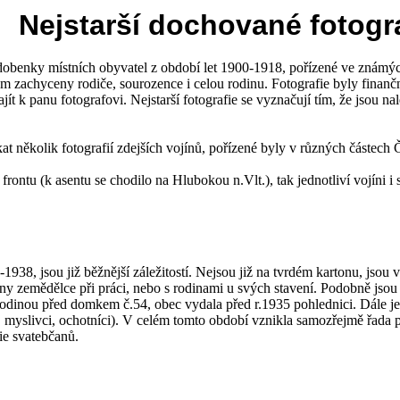
Nejstarší dochované fotogr
podobenky místních obyvatel z období let 1900-1918, pořízené ve známýc
sobem zachyceny rodiče, sourozence i celou rodinu. Fotografie byly finan
ajít k panu fotografovi. Nejstarší fotografie se vyznačují tím, že jsou n
at několik fotografií zdejších vojínů, pořízené byly v různých částech
ontu (k asentu se chodilo na Hlubokou n.Vlt.), tak jednotliví vojíni i s
1938, jsou již běžnější záležitostí. Nejsou již na tvrdém kartonu, jsou
eny zemědělce při práci, nebo s rodinami u svých stavení. Podobně jso
rodinou před domkem č.54, obec vydala před r.1935 pohlednici. Dále j
aři, myslivci, ochotníci). V celém tomto období vznikla samozřejmě řada
ie svatebčanů.