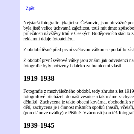
Zpět
Nejstarší fotografie týkající se Češnovic, jsou převážně 
byla jistě velice úchvatná záležitost, totiš mít tímto způ
příležitosti návštěvy trhů v Českých Budějovicích stačilo z
reklamní údaje fotoateliéru.
Z období těsně před první světovou válkou se podařilo získ
Z období první světové války jsou známi jak odvedenci na fr
fotografie byly pořízeny i daleko za hranicemi vlasti.
1919-1938
Fotografie z meziválečného období, tedy zhruba z let 1919-
fotografové přicházeli do naší vesnice a tak máme zachyc
dělníků. Zachycena je takto obecní kovárna, obchodník s 
dětí, zachycena je i činnost místních spolků (hasiči, včel
(porcelánové oválky) v Pištíně. Vzácností jsou též fotograf
1939-1945