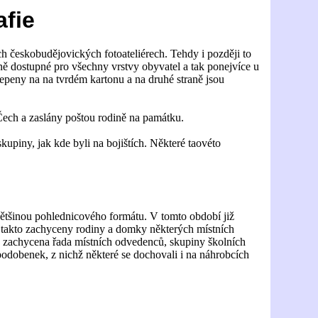
afie
h českobudějovických fotoateliérech. Tehdy i později to
čně dostupné pro všechny vrstvy obyvatel a tak ponejvíce u
alepeny na na tvrdém kartonu a na druhé straně jsou
 Čech a zaslány poštou rodině na památku.
kupiny, jak kde byli na bojištích. Některé taovéto
 většinou pohlednicového formátu. V tomto období již
u takto zachyceny rodiny a domky některých místních
e zachycena řada místních odvedenců, skupiny školních
 podobenek, z nichž některé se dochovali i na náhrobcích