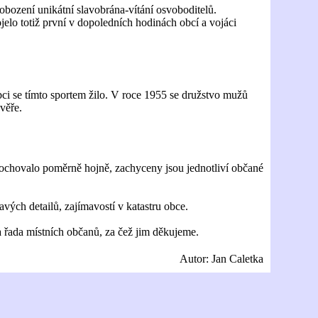
vobození unikátní slavobrána-vítání osvoboditelů.
jelo totiž první v dopoledních hodinách obcí a vojáci
bci se tímto sportem žilo. V roce 1955 se družstvo mužů
věře.
 dochovalo poměrně hojně, zachyceny jsou jednotliví občané
vých detailů, zajímavostí v katastru obce.
a řada místních občanů, za čež jim děkujeme.
Autor: Jan Caletka