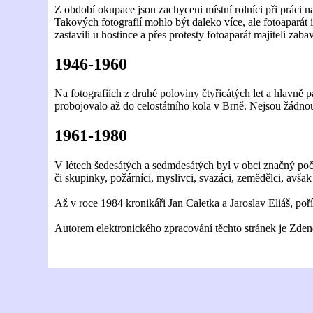
Z období okupace jsou zachyceni místní rolníci při práci n
Takových fotografií mohlo být daleko více, ale fotoaparát 
zastavili u hostince a přes protesty fotoaparát majiteli zaba
1946-1960
Na fotografiích z druhé poloviny čtyřicátých let a hlavně 
probojovalo až do celostátního kola v Brně. Nejsou žádnou 
1961-1980
V létech šedesátých a sedmdesátých byl v obci značný poče
či skupinky, požárníci, myslivci, svazáci, zemědělci, avšak
Až v roce 1984 kronikáři Jan Caletka a Jaroslav Eliáš, poř
Autorem elektronického zpracování těchto stránek je Zdeně