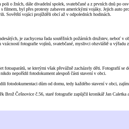
a poli o žních, dále divadelní spolek, svatebčané a z prvních dnů po os
i s filmem, byl přes protesty zabaven americkými vojáky. Jejich auto pro
vili. Sovětští vojáci projížděli obcí až v odpoledních hodinách.
padesátých, je zachycena řada soutěžních požárních družstev, neboť v o
vzácností fotografie vojínů, svatebčané, myslivci obzvláště u výřadu z
t fotoaparátů, se kterými však převážně zacházely děti. Fotografií se
 nikdo nepořídil fotodokument alespoň části stavení v obci.
ídili fotodokumentaci dům od domu, tedy každého stavení v obci, zajíma
k Brož Češnovice č.56, staré fotografie zapůjčil kronikář Jan Caletka 