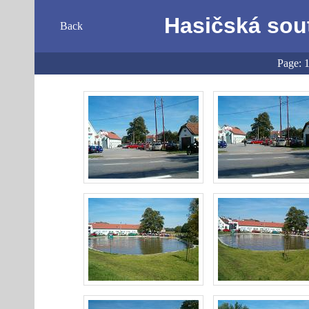
Hasičská sou
Back
Page: